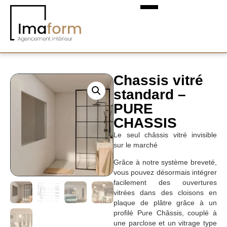
Chassis vitré
standard –
PURE
CHASSIS
Le seul châssis vitré invisible
sur le marché
Grâce à notre système breveté,
vous pouvez désormais intégrer
facilement des
ouvertures
vitrées dans des cloisons en
plaque de plâtre
grâce à un
profilé Pure Châssis, couplé à
une parclose et un vitrage type