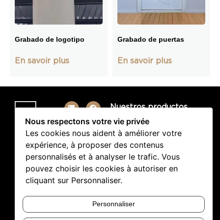
Grabado de logotipo
Grabado de puertas
En savoir plus
En savoir plus
Nuestros productos
Agencement d’intérieur
Nous respectons votre vie privée
Les cookies nous aident à améliorer votre
Châssis vitrés
expérience, à proposer des contenus
Plafonds acoustiques
personnalisés et à analyser le trafic. Vous
Portes invisibles
pouvez choisir les cookies à autoriser en
Trappes invisibles
cliquant sur Personnaliser.
Sobre nosotros
Sobre nosotros
Personnaliser
Contacto y servicio posventa